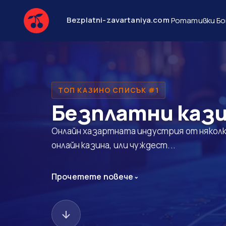
Bezplatni-zavartaniya.com
Ротативки
Бо
ТОП КАЗИНО СПИСЪК #1
Безплатни кази
Онлайн хазартната индустрия от няколко
онлайн казина, или чуждест...
Прочетете повече
⌄