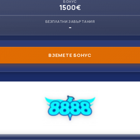
БОНУС
1500€
БЕЗПЛАТНИ ЗАВЪРТАНИЯ
-
ВЗЕМЕТЕ БОНУС