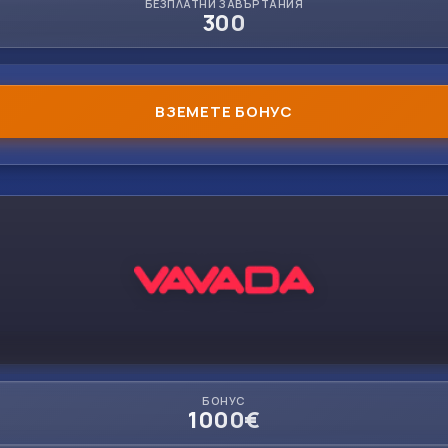
БЕЗПЛАТНИ ЗАВЪРТАНИЯ
300
ВЗЕМЕТЕ БОНУС
БОНУС
1000€