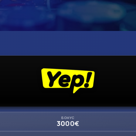
БОНУС
3000€