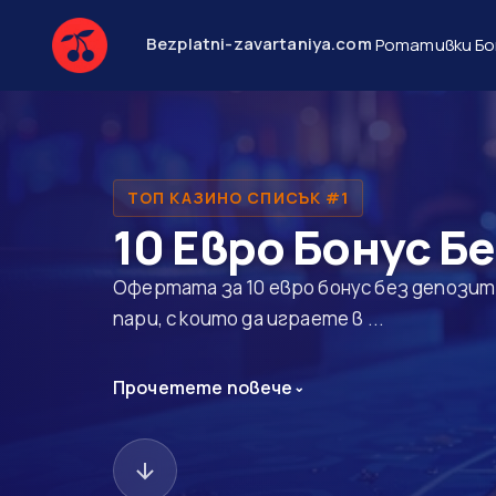
Bezplatni-zavartaniya.com
Ротативки
Бо
ТОП КАЗИНО СПИСЪК #1
10 Евро Бонус 
Офертата за 10 евро бонус без депозит
пари, с които да играете в ...
Прочетете повече
⌄