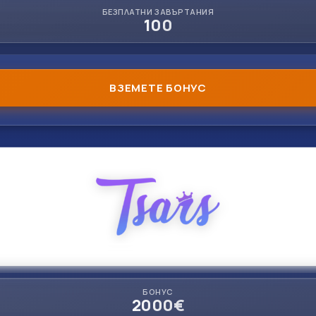
БЕЗПЛАТНИ ЗАВЪРТАНИЯ
100
ВЗЕМЕТЕ БОНУС
БОНУС
2000€