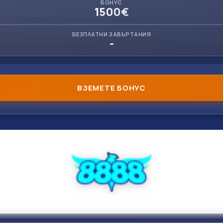
БОНУС
1500€
БЕЗПЛАТНИ ЗАВЪРТАНИЯ
-
ВЗЕМЕТЕ БОНУС