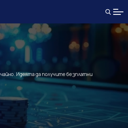
учайно. Идеята да получите безплатни