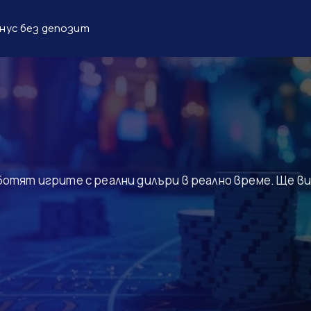
нус без депозит
аботят игрите с реални дилъри в реално време. Ще в