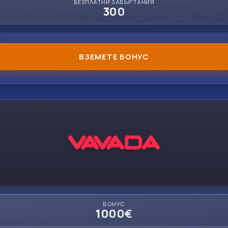
БЕЗПЛАТНИ ЗАВЪРТАНИЯ
300
ВЗЕМЕТЕ БОНУС
БОНУС
1000€