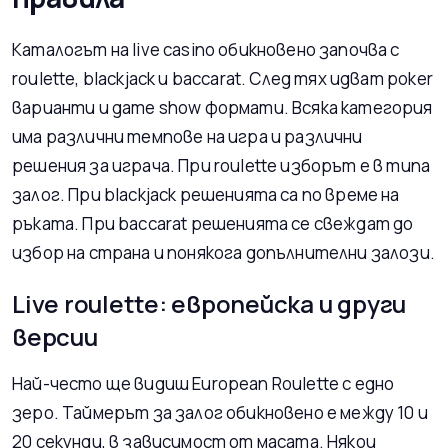
Каталогът на live casino обикновено започва с
roulette, blackjack и baccarat. След тях идват poker
варианти и game show формати. Всяка категория
има различни темпове на игра и различни
решения за играча. При roulette изборът е в типа
залог. При blackjack решенията са по време на
ръката. При baccarat решенията се свеждат до
избор на страна и понякога допълнителни залози.
Live roulette: европейска и други
версии
Най-често ще видиш European Roulette с едно
зеро. Таймерът за залог обикновено е между 10 и
20 секунди, в зависимост от масата. Някои