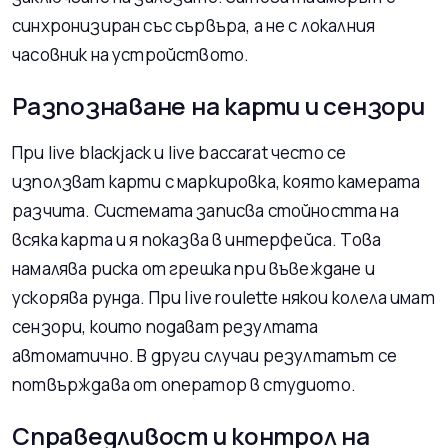
синхронизиран със сървъра, а не с локалния
часовник на устройството.
Разпознаване на карти и сензори
При live blackjack и live baccarat често се
използват карти с маркировка, която камерата
разчита. Системата записва стойността на
всяка карта и я показва в интерфейса. Това
намалява риска от грешка при въвеждане и
ускорява рунда. При live roulette някои колела имат
сензори, които подават резултата
автоматично. В други случаи резултатът се
потвърждава от оператор в студиото.
Справедливост и контрол на