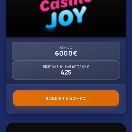
БОНУС
6000€
БЕЗПЛАТНИ ЗАВЪРТАНИЯ
425
ВЗЕМЕТЕ БОНУС