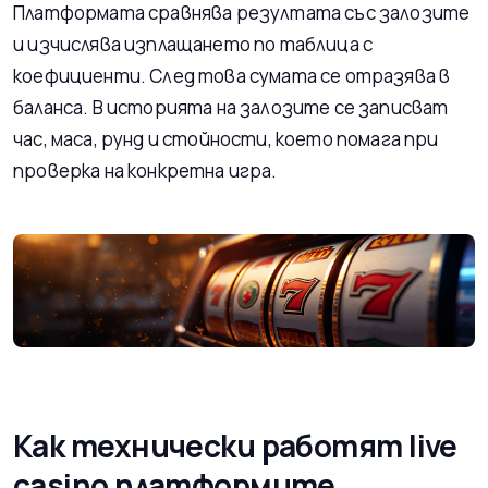
Платформата сравнява резултата със залозите
и изчислява изплащането по таблица с
коефициенти. След това сумата се отразява в
баланса. В историята на залозите се записват
час, маса, рунд и стойности, което помага при
проверка на конкретна игра.
Как технически работят live
casino платформите