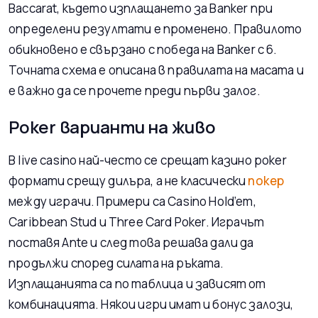
Baccarat, където изплащането за Banker при
определени резултати е променено. Правилото
обикновено е свързано с победа на Banker с 6.
Точната схема е описана в правилата на масата и
е важно да се прочете преди първи залог.
Poker варианти на живо
В live casino най-често се срещат казино poker
формати срещу дилъра, а не класически
покер
между играчи. Примери са Casino Hold’em,
Caribbean Stud и Three Card Poker. Играчът
поставя Ante и след това решава дали да
продължи според силата на ръката.
Изплащанията са по таблица и зависят от
комбинацията. Някои игри имат и бонус залози,