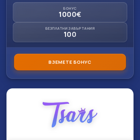
БОНУС
1000€
БЕЗПЛАТНИ ЗАВЪРТАНИЯ
100
ВЗЕМЕТЕ БОНУС