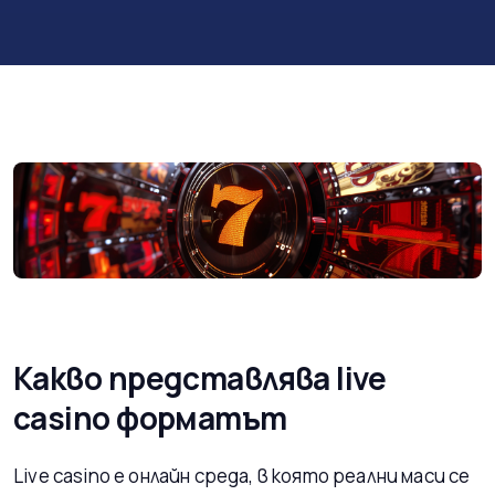
Какво представлява live
casino форматът
Live casino е онлайн среда, в която реални маси се