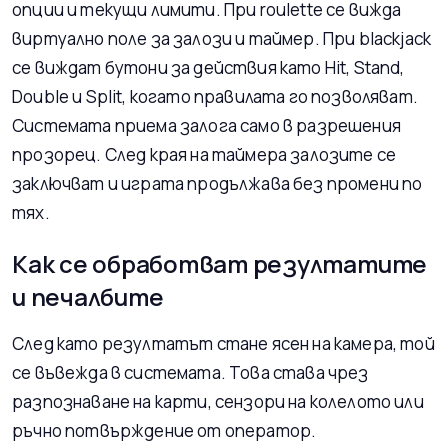
опции и текущи лимити. При roulette се вижда
виртуално поле за залози и таймер. При blackjack
се виждат бутони за действия като Hit, Stand,
Double и Split, когато правилата го позволяват.
Системата приема залога само в разрешения
прозорец. След края на таймера залозите се
заключват и играта продължава без промени по
тях.
Как се обработват резултатите
и печалбите
След като резултатът стане ясен на камера, той
се въвежда в системата. Това става чрез
разпознаване на карти, сензори на колелото или
ръчно потвърждение от оператор.