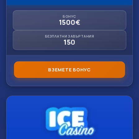
БОНУС
1500€
БЕЗПЛАТНИ ЗАВЪРТАНИЯ
150
ВЗЕМЕТЕ БОНУС